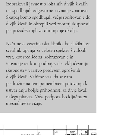
izobraževali javnost o lokalnih divjih živalih
ter spodbujali odgovorno ravnanje z naravo.
Skupaj bomo spodbujali večje spoštovanje do
divjih živali in okrepili vezi znotraj skupnosti
pri prizadevanjih za ohranjanje okolja.
Naša nova veterinarska klinika bo služila kot
svetilnik upanja za celoten spekter živalskih
vrst, kot središče za izobraževanje in
inovacije ter kot spodbujevalec vključevanja
skupnosti v varstvo predvsem ogroženih
divjih živali. Vabimo vas, da se nam
pridružite na tem pomembnem potovanju k
ustvarjanju boljše prihodnosti za divje živali
našega planeta. Vaša podpora bo ključna za
uresničitev te vizije.