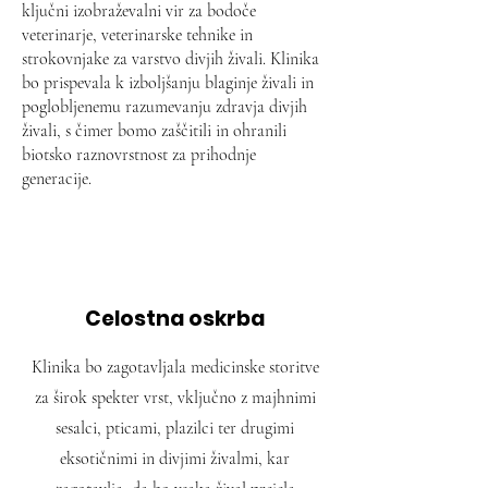
ključni izobraževalni vir za bodoče
veterinarje, veterinarske tehnike in
strokovnjake za varstvo divjih živali. Klinika
bo prispevala k izboljšanju blaginje živali in
poglobljenemu razumevanju zdravja divjih
živali, s čimer bomo zaščitili in ohranili
biotsko raznovrstnost za prihodnje
generacije.
Celostna oskrba
Klinika bo zagotavljala medicinske storitve
za širok spekter vrst, vključno z majhnimi
sesalci, pticami, plazilci ter drugimi
eksotičnimi in divjimi živalmi, kar