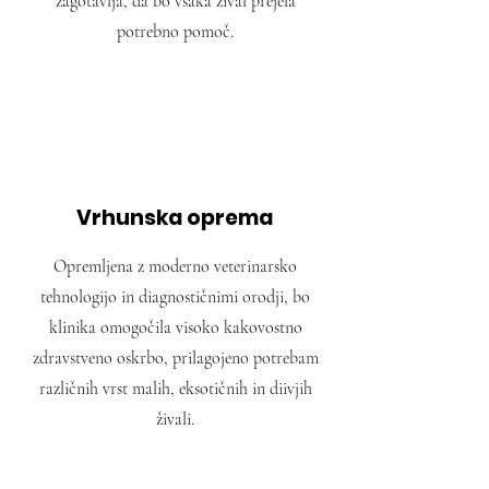
zagotavlja, da bo vsaka žival prejela
potrebno pomoč.
Vrhunska oprema
Opremljena z moderno veterinarsko
tehnologijo in diagnostičnimi orodji, bo
klinika omogočila visoko kakovostno
zdravstveno oskrbo, prilagojeno potrebam
različnih vrst malih, eksotičnih in diivjih
živali.