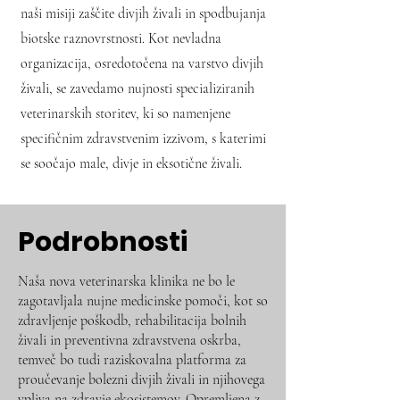
naši misiji zaščite divjih živali in spodbujanja
biotske raznovrstnosti. Kot nevladna
organizacija, osredotočena na varstvo divjih
živali, se zavedamo nujnosti specializiranih
veterinarskih storitev, ki so namenjene
specifičnim zdravstvenim izzivom, s katerimi
se soočajo male, divje in eksotične živali.
Podrobnosti
Naša nova veterinarska klinika ne bo le
zagotavljala nujne medicinske pomoči, kot so
zdravljenje poškodb, rehabilitacija bolnih
živali in preventivna zdravstvena oskrba,
temveč bo tudi raziskovalna platforma za
proučevanje bolezni divjih živali in njihovega
vpliva na zdravje ekosistemov. Opremljena z