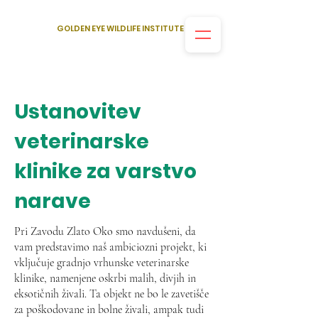
GOLDEN EYE WILDLIFE INSTITUTE
Ustanovitev
veterinarske
klinike za varstvo
narave
Pri Zavodu Zlato Oko smo navdušeni, da
vam predstavimo naš ambiciozni projekt, ki
vključuje gradnjo vrhunske veterinarske
klinike, namenjene oskrbi malih, divjih in
eksotičnih živali. Ta objekt ne bo le zavetišče
za poškodovane in bolne živali, ampak tudi