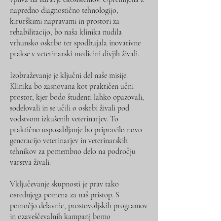
napredno diagnostično tehnologijo,
kirurškimi napravami in prostori za
rehabilitacijo, bo naša klinika nudila
vrhunsko oskrbo ter spodbujala inovativne
prakse v veterinarski medicini divjih živali.
Izobraževanje je ključni del naše misije.
Klinika bo zasnovana kot praktičen učni
prostor, kjer bodo študenti lahko opazovali,
sodelovali in se učili o oskrbi živali pod
vodstvom izkušenih veterinarjev. To
praktično usposabljanje bo pripravilo novo
generacijo veterinarjev in veterinarskih
tehnikov za pomembno delo na področju
varstva živali.
Vključevanje skupnosti je prav tako
osrednjega pomena za naš pristop. S
pomočjo delavnic, prostovoljskih programov
in ozaveščevalnih kampanj bomo