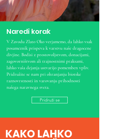
Naredi korak
V Zavodu Zlato Oko verjamemo, da lahko vsak
posameznik prispeva k varstvu naše dragocene
divjine. Bodisi z prostovoljstvom, donacijami,
zagovorništvom ali trajnostnimi praksami,
lahko vaša dejanja ustvarijo pomemben vpliv.
Pridružite se nam pri ohranjanju biotske
raznovrstnosti in varovanju prihodnosti
našega naravnega sveta.
Pridruži se
KAKO LAHKO