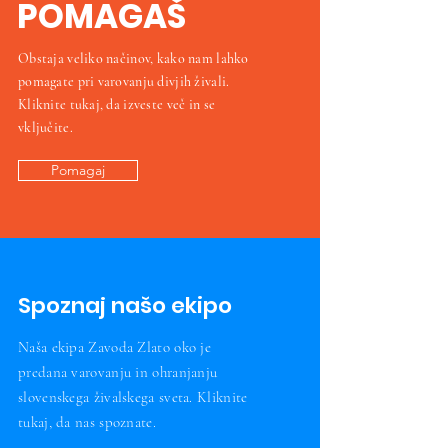
POMAGAŠ
Obstaja veliko načinov, kako nam lahko
pomagate pri varovanju divjih živali.
Kliknite tukaj, da izveste več in se
vključite.
Pomagaj
Spoznaj našo ekipo
Naša ekipa Zavoda Zlato oko je
predana varovanju in ohranjanju
slovenskega živalskega sveta. Kliknite
tukaj, da nas spoznate.