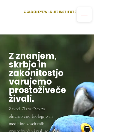
GOLDEN EYE WILDLIFE INSTITUTE
Z znanjem,
skrbjo in
zakonitostjo
varujemo
prostoživeče
živali.
Zavod Zlato Oko za
ohranitveno biologijo in
medicino zaščitenih
prostoživečih živali
je