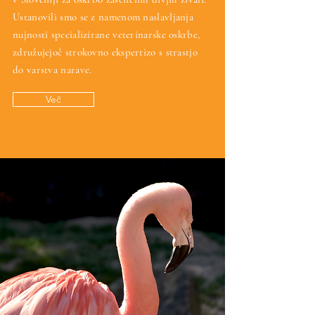
Ustanovili smo se z namenom naslavljanja
nujnosti specializirane veterinarske oskrbe,
združujejoč strokovno ekspertizo s strastjo
do varstva narave.
Več