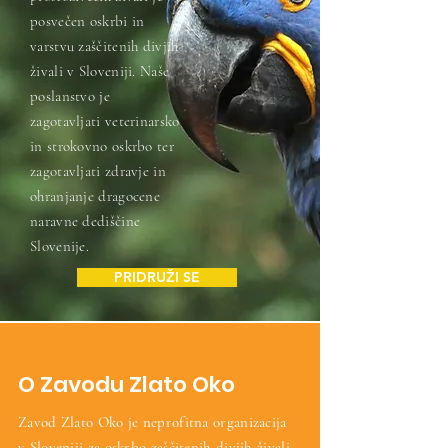
posvečen oskrbi in
varstvu zaščitenih divjih
živali v Sloveniji. Naše
poslanstvo je
zagotavljati veterinarsko
in strokovno oskrbo ter
zagotavljati zdravje in
ohranjanje dragocene
naravne dediščine
Slovenije.
PRIDRUŽI SE
O Zavodu Zlato Oko
Zavod Zlato Oko je neprofitna organizacija
v Sloveniji za oskrbo zaščitenih divjih živali.